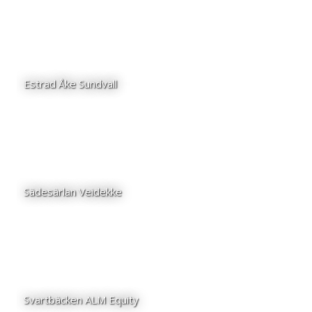
Estrad Åke Sundvall
Sädesärlan Veidekke
Svartbäcken ALM Equity