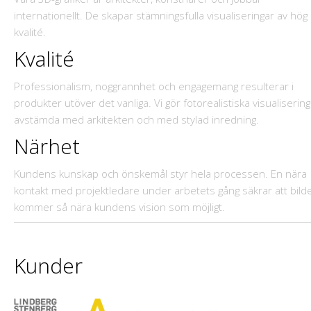
internationellt. De skapar stämningsfulla visualiseringar av hög
kvalité.
Kvalité
Professionalism, noggrannhet och engagemang resulterar i
produkter utöver det vanliga. Vi gör fotorealistiska visualisering
avstämda med arkitekten och med stylad inredning.
Närhet
Kundens kunskap och önskemål styr hela processen. En nära
kontakt med projektledare under arbetets gång säkrar att bild
kommer så nära kundens vision som möjligt.
Kunder