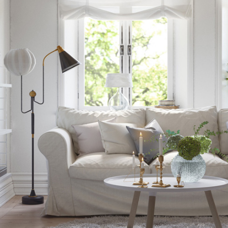
Welcome!
 produced market-leading
sualisations and
lutions since 2005. Our
ns. are: aesthetics,
munication