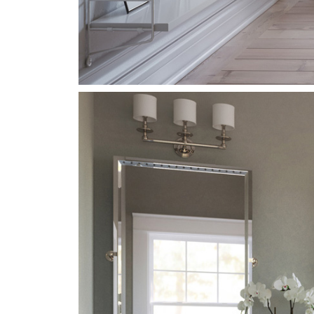
News
Address
Vikdalsgränd 10A
S-131 52 Nacka Strand
Sweden