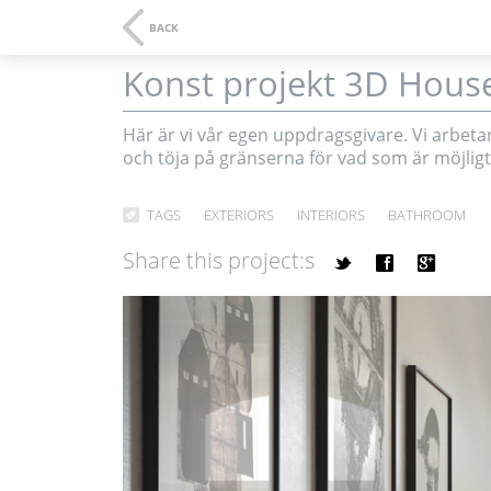
BACK
Konst projekt 3D Hous
3D-v
Här är vi vår egen uppdragsgivare. Vi arbeta
och töja på gränserna för vad som är möjligt
TAGS
EXTERIORS
INTERIORS
BATHROOM
Share this project:s
t
f
g