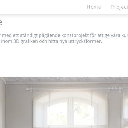
Home
Projec
Home
Projects
Products
e
isualisations and multi
r med ett ständigt pågående konstprojekt för att ge våra ku
 inom 3D grafiken och hitta nya uttrycksformer.