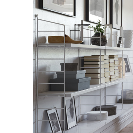
<
Three Dimensions
3D House has
AESTHETICS
3D graphic vi
QUALITY
multimedia so
COMMUNICATION
three dimensio
quality, com