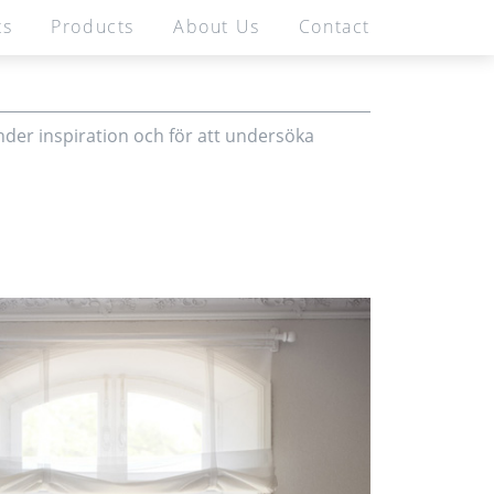
ts
Products
About Us
Contact
About Us
Contact
SE
EN
media
nder inspiration och för att undersöka