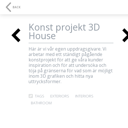
NAVIGATION
SE
BACK
Konst projekt 3D
<
House
3D-visualisations and
Här är vi vår egen uppdragsgivare. Vi
arbetar med ett ständigt pågående
multimedia
konstprojekt för att ge våra kunder
<
inspiration och för att undersöka och
töja på gränserna för vad som är möjligt
inom 3D grafiken och hitta nya
uttrycksformer.
Three Dimensions
TAGS
EXTERIORS
INTERIORS
BATHROOM
AESTHETICS
QUALITY
COMMUNICATION