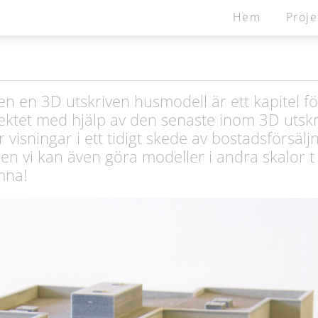
Hem
Proje
n en 3D utskriven husmodell är ett kapitel fö
ektet med hjälp av den senaste inom 3D utskrif
 visningar i ett tidigt skede av bostadsförsälj
n vi kan även göra modeller i andra skalor t e
mna!