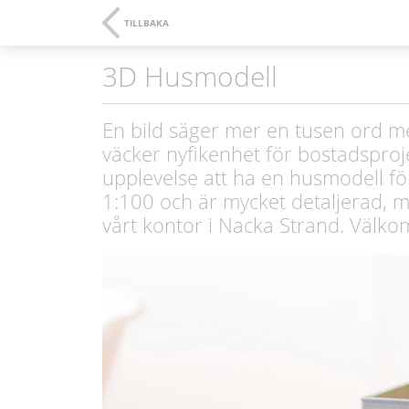
TILLBAKA
3D Husmodell
En bild säger mer en tusen ord me
väcker nyfikenhet för bostadsproj
upplevelse att ha en husmodell för
1:100 och är mycket detaljerad, me
vårt kontor i Nacka Strand. Välko