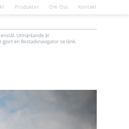
kt
Produkter
Om Oss
Kontakt
r
Om Oss
Kontakt
SE
EN
imedia
rtenstål. Utmärkande är
gjort en Bostadsnavigator se länk.