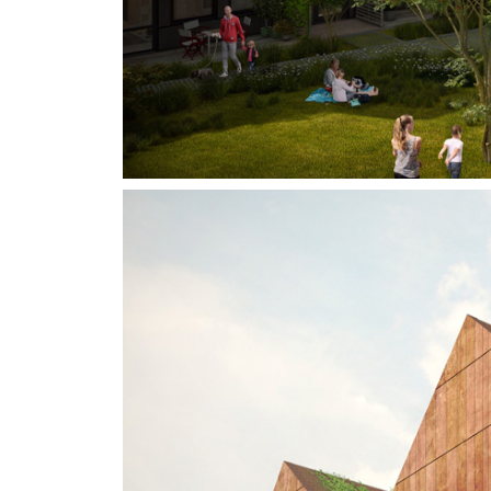
Nyheter
Adress
Vikdalsgränd 10A
131 52 Nacka Strand
Sverige