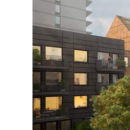
<
Tre dimensioner
ESTETIK
3D House har
marknadsleda
KVALITE
visualisering
NÄRHET
sedan 2005. V
estetik, kvali