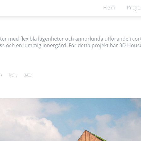
Hem
Proje
Hem
Projekt
Produkte
sualiseringar och mult
arter med flexibla lägenheter och annorlunda utförande i co
s och en lummig innergård. För detta projekt har 3D House 
ÖR
KÖK
BAD