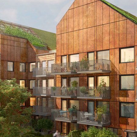
Välkommen!
 producerat
nde 3D grafiska
ar och multimedia lösningar
åra tre dimensioner är
té och närhet.