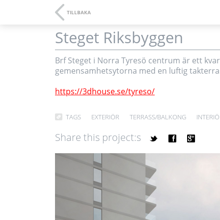
TILLBAKA
Steget Riksbyggen
3D-vi
Brf Steget i Norra Tyresö centrum är ett kv
gemensamhetsytorna med en luftig takterras
https://3dhouse.se/tyreso/
TAGS
EXTERIÖR
TERRASS/BALKONG
INTERI
Share this project:s
t
f
g