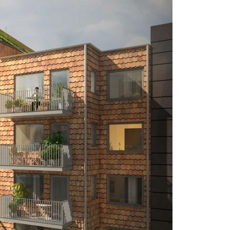
>
För information och beställning
kontakta oss på
08-716 87 50
info@3dhouse.se