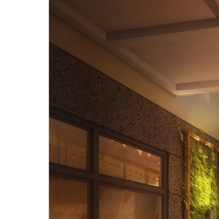
Tre dimensioner
ESTETIK
KVALITE
NÄRHET
3D House har producerat
marknadsledande 3D grafiska
visualiseringar och multimedia lösningar
sedan 2005. Våra tre dimensioner är
estetik, kvalité och närhet.
Välkommen!