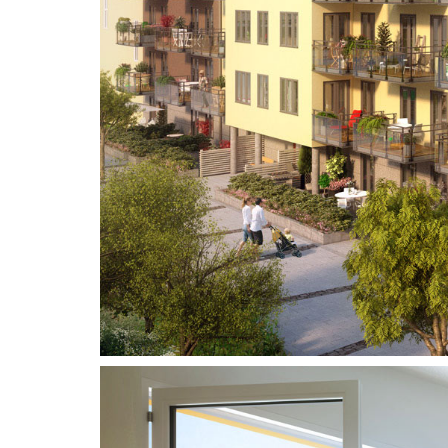
Adress
Vikdalsgränd 10A
131 52 Nacka Strand
Sverige
Telefon
Follow Us
08 - 716 87 50
Copyright © 3DHouse.se. All Rights Reserved