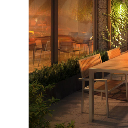
För information och beställning
kontakta oss på
08-716 87 50
info@3dhouse.se
Nyheter