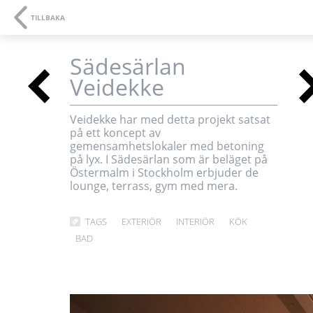
NAVIGATION
SE
TILLBAKA
Sädesärlan
<
Veidekke
3D-visualiseringar oc
Veidekke har med detta projekt satsat
på ett koncept av
multimedia
gemensamhetslokaler med betoning
på lyx. I Sädesärlan som är beläget på
Östermalm i Stockholm erbjuder de
lounge, terrass, gym med mera.
TAGS
EXTERIÖR
INTERIÖR
KÖK
BAD
<