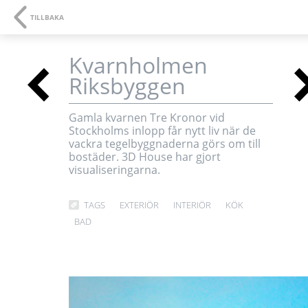
NAVIGATION
SE
TILLBAKA
Kvarnholmen
<
Riksbyggen
3D-visualiseringar oc
Gamla kvarnen Tre Kronor vid
Stockholms inlopp får nytt liv när de
multimedia
vackra tegelbyggnaderna görs om till
bostäder. 3D House har gjort
visualiseringarna.
TAGS
EXTERIÖR
INTERIÖR
KÖK
BAD
<