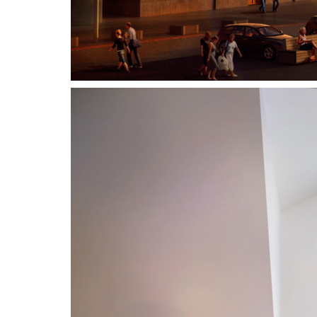
Adress
Vikdalsgränd 10A
131 52 Nacka Strand
Sverige
Telefon
Follow Us
08 - 716 87 50
Copyright © 3DHouse.se. All Rights Reserved