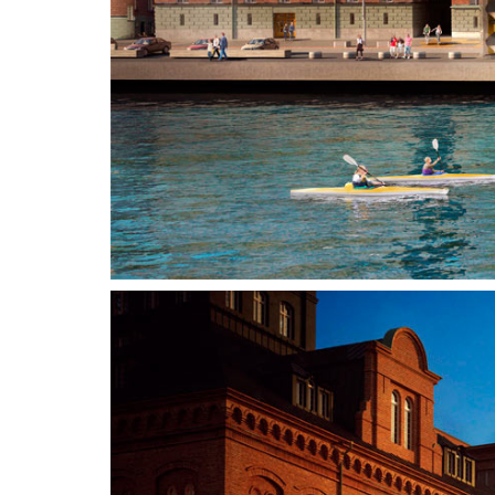
För information och beställning
kontakta oss på
08-716 87 50
info@3dhouse.se
Nyheter