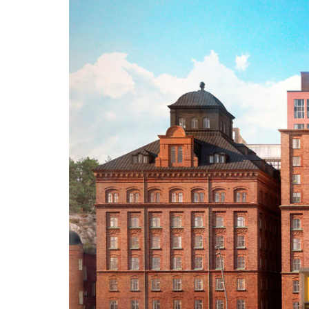
Tre dimensioner
ESTETIK
KVALITE
NÄRHET
3D House har producerat
marknadsledande 3D grafiska
visualiseringar och multimedia lösningar
sedan 2005. Våra tre dimensioner är
estetik, kvalité och närhet.
Välkommen!