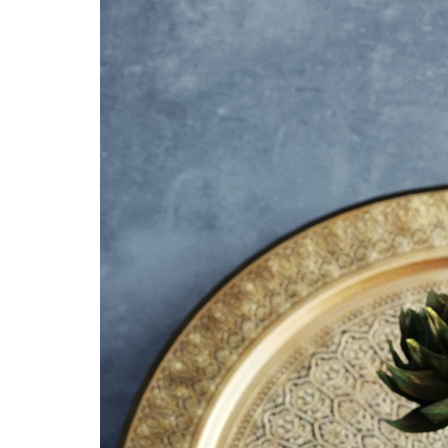
Tre dimensioner
ESTETIK
KVALITE
NÄRHET
3D House har producerat
marknadsledande 3D grafiska
visualiseringar och multimedia lösningar
sedan 2005. Våra tre dimensioner är
estetik, kvalité och närhet.
Välkommen!