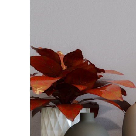
Adress
Vikdalsgränd 10A
131 52 Nacka Strand
Sverige
Telefon
Follow Us
08 - 716 87 50
Copyright © 3DHouse.se. All Rights Reserved