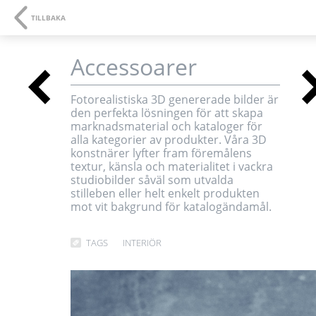
NAVIGATION
SE
TILLBAKA
Accessoarer
<
Fotorealistiska 3D genererade bilder är
3D-visualiseringar oc
den perfekta lösningen för att skapa
marknadsmaterial och kataloger för
alla kategorier av produkter. Våra 3D
multimedia
konstnärer lyfter fram föremålens
textur, känsla och materialitet i vackra
studiobilder såväl som utvalda
stilleben eller helt enkelt produkten
mot vit bakgrund för katalogändamål.
TAGS
INTERIÖR
<