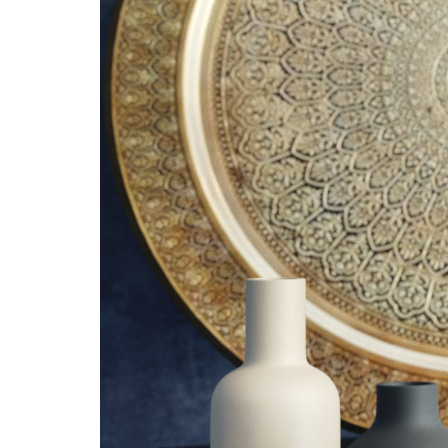
För information och beställning
kontakta oss på
08-716 87 50
info@3dhouse.se
Nyheter